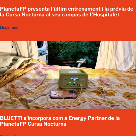
PlanetaFP presenta l’últim entrenament i la prèvia de
la Cursa Nocturna al seu campus de L’Hospitalet
Llegir més
BLUETTI s’incorpora com a Energy Partner de la
PlanetaFP Cursa Nocturna