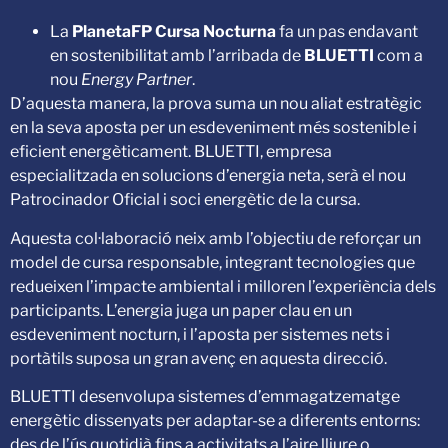
La
PlanetaFP Cursa Nocturna
fa un pas endavant
en sostenibilitat amb l’arribada de
BLUETTI
com a
nou
Energy Partner
.
D’aquesta manera, la prova suma un nou aliat estratègic
en la seva aposta per un esdeveniment més sostenible i
eficient energèticament. BLUETTI, empresa
especialitzada en solucions d’energia neta, serà el nou
Patrocinador Oficial i soci energètic de la cursa.
Aquesta col·laboració neix amb l’objectiu de reforçar un
model de cursa responsable, integrant tecnologies que
redueixen l’impacte ambiental i milloren l’experiència dels
participants. L’energia juga un paper clau en un
esdeveniment nocturn, i l’aposta per sistemes nets i
portàtils suposa un gran avenç en aquesta direcció.
BLUETTI desenvolupa sistemes d’emmagatzematge
energètic dissenyats per adaptar-se a diferents entorns:
des de l’ús quotidià fins a activitats a l’aire lliure o