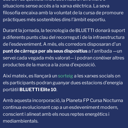
situacions sense accés a la xarxa elèctrica. La seva
filosofia encaixa amb la voluntat de la cursa de promoure
pràctiques més sostenibles dins l’àmbit esportiu.
Durant la jornada, la tecnologia de BLUETTI donarà suport
a diferents punts clau del recorregut i de la infraestructura
de l’esdeveniment. A més, els corredors disposaran d’un
punt de càrrega per als seus dispositius
a l’arribada —un
servei cada vegada més valorat— i podran conèixer altres
productes de la marca a la zona d’exposició.
Així mateix, es llançarà un
sorteig
a les xarxes socials on
els participants podran guanyar dues estacions d’energia
portàtil
BLUETTI Elite 10
.
Amb aquesta incorporació, la Planeta FP Cursa Nocturna
continua evolucionant cap a un esdeveniment modern,
conscient i alineat amb els nous reptes energètics i
mediambientals.