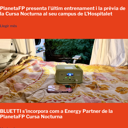
PlanetaFP presenta l’últim entrenament i la prèvia de
la Cursa Nocturna al seu campus de L’Hospitalet
Llegir més
BLUETTI s’incorpora com a Energy Partner de la
PlanetaFP Cursa Nocturna