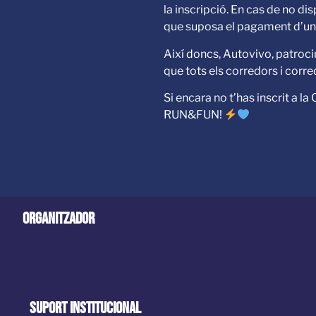
la inscripció. En cas de no dis
que suposa el pagament d’un 
Així doncs, Autovivo, patrocin
que tots els corredors i corr
Si encara no t’has inscrit a la
RUN&FUN!
Organitzador
Suport Institucional