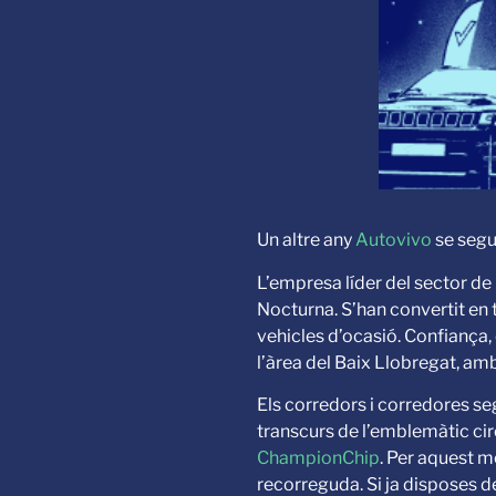
Un altre any
Autovivo
se segu
L’empresa líder del sector de
Nocturna. S’han convertit en 
vehicles d’ocasió. Confiança,
l’àrea del Baix Llobregat, am
Els corredors i corredores segu
transcurs de l’emblemàtic circ
ChampionChip
. Per aquest m
recorreguda. Si ja disposes 