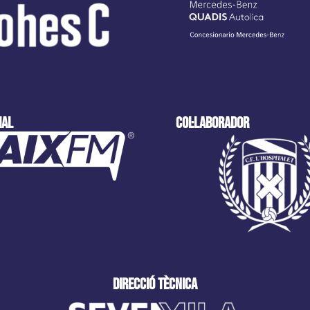
ial
col·laborador
direcció tècnica