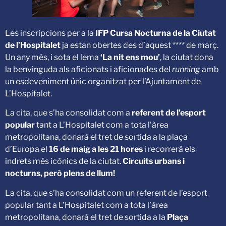
Les inscripcions per a la
IFP Cursa Nocturna de la Ciutat
de l’Hospitalet
ja estan obertes des d’aquest **** de març.
Un any més, i sota el lema
‘La nit ens mou’
, la ciutat dona
la benvinguda als aficionats i aficionades del
running
amb
un esdeveniment únic organitzat per l’Ajuntament de
L’Hospitalet.
La cita, que s’ha consolidat com a
referent de l’esport
popular
tant a L’Hospitalet com a tota l’àrea
metropolitana, donarà el tret de sortida a la plaça
d’Europa el
16 de maig a les 21 hores
i recorrerà els
indrets més icònics de la ciutat.
Circuits urbans i
nocturns, però plens de llum!
La cita, que s’ha consolidat com un referent de l’esport
popular tant a L’Hospitalet com a tota l’àrea
metropolitana, donarà el tret de sortida a la
Plaça