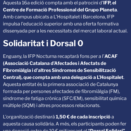
Aquesta 16a edició compta amb el patrocini d’
IFP, el
Centre de Formació Professional del Grupo Planeta
.
Amb campus ubicats a L’Hospitalet i Barcelona, IFP
impulsa l’educació superior amb una oferta formativa
dissenyada per a les necessitats del mercat laboral actual.
Solidaritat i Dorsal 0
Enguany, la IFP Nocturna recaptarà fons per a l’
ACAF
(Associació Catalana d’Afectades i Afectats de
Fibromiàlgia i d’altres Síndromes de Sensibilització
Central),
que compta amb una delegació a L’Hospitalet
.
Aquesta entitat és la primera associació de Catalunya
formada per persones afectades de fibromiàlgia (FM),
síndrome de fatiga crònica (SFC/EM), sensibilitat química
múltiple (SQM) i altres processos relacionats.
L’organització destinarà
1,50 € de cada inscripció
a
aquesta causa solidària. A més, els participants poden fer
una donació extra de 10 € mitjançant el
“Dorsal Solidari”
,