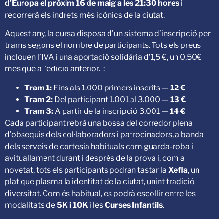
d’Europa el pròxim 16 de maig a les 21:30 hores
i
recorrerà els indrets més icònics de la ciutat.
Aquest any, la cursa disposa d’un sistema d’inscripció per
trams segons el nombre de participants. Tots els preus
inclouen l’IVA i una aportació solidària d’1,5 €, un 0,50€
més que a l’edició anterior. :
Tram 1:
Fins als 1.000 primers inscrits —
12 €
Tram 2:
Del participant 1.001 al 3.000 —
13 €
Tram 3:
A partir de la inscripció 3.001 —
14 €
Cada participant rebrà una bossa del corredor plena
d’obsequis dels col·laboradors i patrocinadors, a banda
dels serveis de cortesia habituals com guarda-roba i
avituallament durant i després de la prova i, com a
novetat, tots els participants podran tastar la
Xefla
, un
plat que plasma la identitat de la ciutat, unint tradició i
diversitat. Com és habitual, es podrà escollir entre les
modalitats de
5K i 10K
i les
Curses Infantils
.