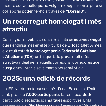
mentre que aquells que no vulguin o puguin córrer però sí
col·laborar poden fer-ho a través del
“Dorsal 0”
.
Un recorregut homologat i més
atractiu
Com a gran novetat, la cursa presenta un
nou recorregut
que s’endinsa més en el teixit urbà de L’Hospitalet. A més,
el circuit estarà
homologat per la Federació Catalana
d’Atletisme (FCA)
, un fet que fa la prova molt més
atractiva i ideal per a aquells corredors i corredores que
busquen millorar la seva marca personal oficial.
2025: una edició de rècords
La IFP Nocturna torna després d’una 15a edició d’èxit
amb prop de
7.000 participants
, batent rècords de
participació, recaptació i marques esportives. En la
darrera edició,
Blai Hermoso
va vèncer en els 10K amb un