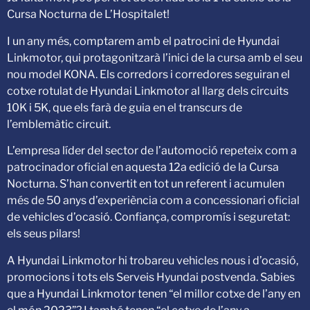
Cursa Nocturna de L’Hospitalet!
I un any més, comptarem amb el patrocini de Hyundai
Linkmotor, qui protagonitzarà l’inici de la cursa amb el seu
nou model KONA. Els corredors i corredores seguiran el
cotxe rotulat de Hyundai Linkmotor al llarg dels circuits
10K i 5K, que els farà de guia en el transcurs de
l’emblemàtic circuit.
L’empresa líder del sector de l’automoció repeteix com a
patrocinador oficial en aquesta 12a edició de la Cursa
Nocturna. S’han convertit en tot un referent i acumulen
més de 50 anys d’experiència com a concessionari oficial
de vehicles d’ocasió. Confiança, compromís i seguretat:
els seus pilars!
A Hyundai Linkmotor hi trobareu vehicles nous i d’ocasió,
promocions i tots els Serveis Hyundai postvenda. Sabies
que a Hyundai Linkmotor tenen “el millor cotxe de l’any en