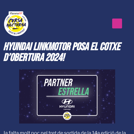
Hyundai Linkmotor posa el cotxe
d’obertura 2024!
Ja falta molt poc pel tret de sortida de la 14a edició de la