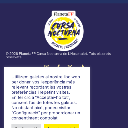
© 2026 PlanetaFP Cursa Nocturna de L'Hospitalet. Tots els drets
reservats
Utilitzem galetes al nostre lloc web
Notícies
per donar-vos l'experiència més
rellevant recordant les vostres
Informació general
preferències i repetint visites.
Voluntariat
En fer clic a “Acceptar-ho tot”,
consent l'ús de totes les galetes.
Normativa
No obstant això, podeu visitar
Política de privacitat
"Configuració" per proporcionar un
consentiment controlat.
Telèfon de contacte: 933688376