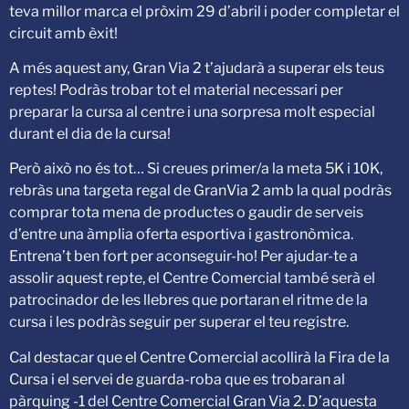
teva millor marca el pròxim 29 d’abril i poder completar el
circuit amb èxit!
A més aquest any, Gran Via 2 t’ajudarà a superar els teus
reptes! Podràs trobar tot el material necessari per
preparar la cursa al centre i una sorpresa molt especial
durant el dia de la cursa!
Però això no és tot… Si creues primer/a la meta 5K i 10K,
rebràs una targeta regal de GranVia 2 amb la qual podràs
comprar tota mena de productes o gaudir de serveis
d’entre una àmplia oferta esportiva i gastronòmica.
Entrena’t ben fort per aconseguir-ho! Per ajudar-te a
assolir aquest repte, el Centre Comercial també serà el
patrocinador de les llebres que portaran el ritme de la
cursa i les podràs seguir per superar el teu registre.
Cal destacar que el Centre Comercial acollirà la Fira de la
Cursa i el servei de guarda-roba que es trobaran al
pàrquing -1 del Centre Comercial Gran Via 2. D’aquesta