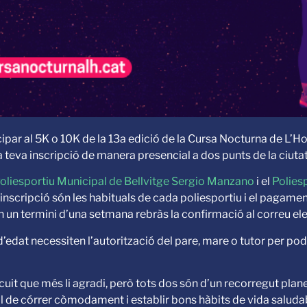
cipar al 5K o 10K de la 13a edició de la Cursa Nocturna de L’H
 la teva inscripció de manera presencial a dos punts de la ciutat
oliesportiu Municipal de Bellvitge Sergio Manzano
i el
Polies
’inscripció són les habituals de cada poliesportiu i el pagamen
en un termini d’una setmana rebràs la confirmació al correu ele
edat necessiten l’autorització del pare, mare o tutor per pode
rcuit que més li agradi, però tots dos són d’un recorregut plan
al de córrer còmodament i establir bons hàbits de vida saludab