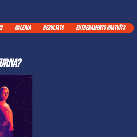
CI
GALERIA
RESULTATS
ENTRENAMENTS GRATUÏTS
turna?