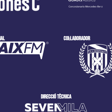
ial
col·laborador
direcció tècnica