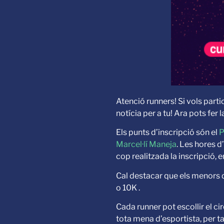
Atenció runners! Si vols parti
notícia per a tu! Ara pots fer
Els punts d’inscripció són el
P
Marcel·lí Maneja
. Les hores d
cop realitzada la inscripció, 
Cal destacar que els menors d’
o 10K .
Cada runner pot escollir el ci
tota mena d’esportista, per t