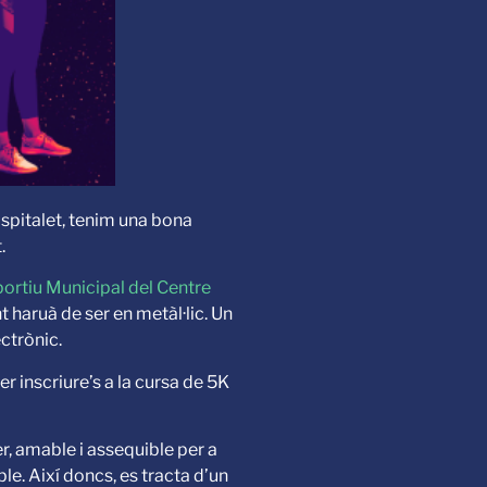
ospitalet, tenim una bona
.
portiu Municipal del Centre
t haruà de ser en metàl·lic. Un
ctrònic.
r inscriure’s a la cursa de 5K
er, amable i assequible per a
le. Així doncs, es tracta d’un