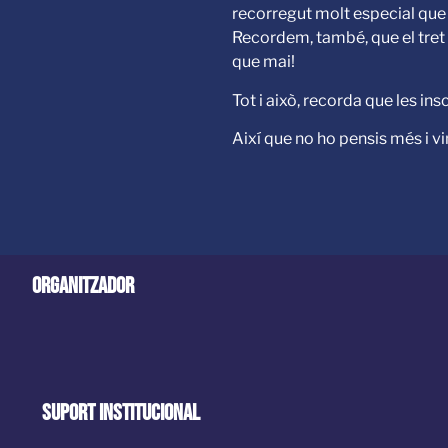
recorregut molt especial que
Recordem, també, que el tret 
que mai!
Tot i això, recorda que les i
Així que no ho pensis més i v
Organitzador
Suport Institucional