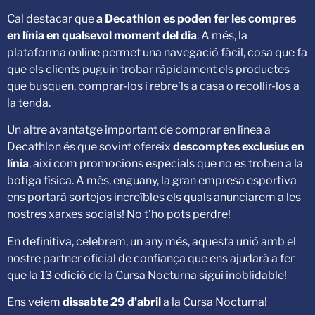
Cal destacar que
a Decathlon es poden fer les compres
en línia en qualsevol moment del dia
. A més, la
plataforma online permet una navegació fàcil, cosa que fa
que els clients puguin trobar ràpidament els productes
que busquen, comprar-los i rebre’ls a casa o recollir-los a
la tenda.
Un altre avantatge important de comprar en línea a
Decathlon és que sovint ofereix
descomptes exclusius en
línia
, així com promocions especials que no es troben a la
botiga física. A més, enguany, la gran empresa esportiva
ens portarà sortejos increïbles els quals anunciarem a les
nostres xarxes socials! No t’ho pots perdre!
En definitiva, celebrem, un any més, aquesta unió amb el
nostre partner oficial de confiança que ens ajudarà a fer
que la 13 edició de la Cursa Nocturna sigui inoblidable!
Ens veiem
dissabte 29 d’abril
a la Cursa Nocturna!