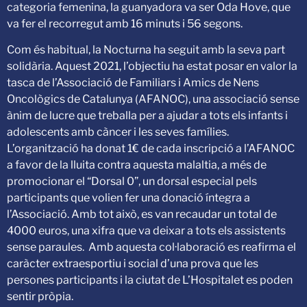
categoria femenina, la guanyadora va ser Oda Hove, que
va fer el recorregut amb 16 minuts i 56 segons.
Com és habitual, la Nocturna ha seguit amb la seva part
solidària. Aquest 2021, l’objectiu ha estat posar en valor la
tasca de l’Associació de Familiars i Amics de Nens
Oncològics de Catalunya (AFANOC), una associació sense
ànim de lucre que treballa per a ajudar a tots els infants i
adolescents amb càncer i les seves famílies.
L’organització ha donat 1€ de cada inscripció a l’AFANOC
a favor de la lluita contra aquesta malaltia, a més de
promocionar el “Dorsal 0”, un dorsal especial pels
participants que volien fer una donació íntegra a
l’Associació. Amb tot això, es van recaudar un total de
4000 euros, una xifra que va deixar a tots els assistents
sense paraules. Amb aquesta col·laboració es reafirma el
caràcter extraesportiu i social d’una prova que les
persones participants i la ciutat de L’Hospitalet es poden
sentir pròpia.