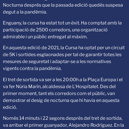
Nocturna després que la passada edició quedés suspesa
degut a la pandèmia.
Enguany, la cursa ha estat tot un èxit. Ha comptat amb la
participació de 2500 corredors, una organització
admirable i un públic entregat al màxim.
En aquesta edició de 2021, la Cursa ha optat per un circuit
de 5K i sortides esglaonades per tal de garantir totes les
mesures de seguretat i adaptar-se a les normatives
vigents contra la pandèmia.
El tret de sortida va ser a les 20:00h a la Plaça Europa i el
va fer Núria Marín, alcaldessa de L’Hospitalet. Des del
primer moment, tant els corredors com el públic, van
demostrar el desig de nocturna que hi havia en aquesta
edició.
Només 14 minuts i 22 segons després del tret de sortida,
va arribar el primer guanyador, Alejandro Rodríguez. En la