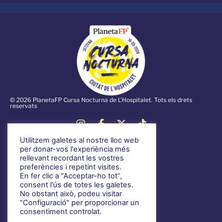
© 2026 PlanetaFP Cursa Nocturna de L'Hospitalet. Tots els drets
reservats
Utilitzem galetes al nostre lloc web
Notícies
per donar-vos l'experiència més
rellevant recordant les vostres
Informació general
preferències i repetint visites.
Voluntariat
En fer clic a “Acceptar-ho tot”,
consent l'ús de totes les galetes.
Normativa
No obstant això, podeu visitar
Política de privacitat
"Configuració" per proporcionar un
consentiment controlat.