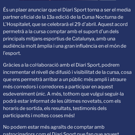
És un plaer anunciar que el Diari Sport torna a ser el media
partner oficial de la 13a edició de la Cursa Nocturna de
L’Hospitalet, que se celebrarà el 29 d’abril. Aquest acord
permetrà a la cursa comptar amb el suport d’un dels
principals mitjans esportius de Catalunya, amb una
audiència molt àmplia i una gran influència en el món de
l’esport.
Gràcies a la col·laboració amb el Diari Sport, podrem
incrementar el nivell de difusió i visibilitat de la cursa, cosa
que ens permetrà arribar a un públic més ampli i atraure
més corredors i corredores a participar en aquest
esdeveniment únic. A més, tothom que vulgui seguir-la
podrà estar informat de les últimes novetats, com els
horaris de sortida, els resultats, testimonis dels
participants i moltes coses més!
No podem estar més agraïts de comptar amb
patrocinadors com el Diari Sport que fan que aquest