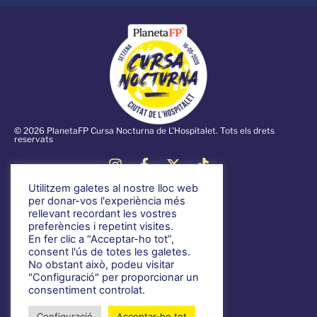
© 2026 PlanetaFP Cursa Nocturna de L'Hospitalet. Tots els drets
reservats
Utilitzem galetes al nostre lloc web
Notícies
per donar-vos l'experiència més
rellevant recordant les vostres
Informació general
preferències i repetint visites.
En fer clic a “Acceptar-ho tot”,
Voluntariat
consent l'ús de totes les galetes.
Normativa
No obstant això, podeu visitar
Política de privacitat
"Configuració" per proporcionar un
consentiment controlat.
Telèfon de contacte: 933688376
Configuració
Acceptar-ho tot